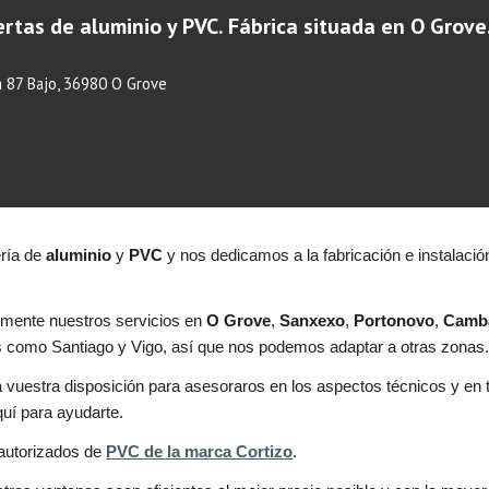
rtas de aluminio y PVC. Fábrica situada en O Grove
 87 Bajo, 36980 O Grove
ría de
aluminio
y
PVC
y nos dedicamos a la fabricación e instalaci
lmente nuestros servicios en
O
Grove
,
Sanxexo
,
Portonovo
,
Camb
es como Santiago
y
Vigo, así que nos podemos adaptar a otras zonas
uestra disposición para asesoraros en los aspectos técnicos y en 
uí para ayudarte.
autorizados de
PVC de la marca Cortizo
.